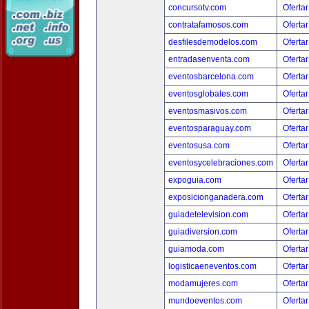
concursotv.com
Ofertar
contratafamosos.com
Ofertar
desfilesdemodelos.com
Ofertar
entradasenventa.com
Ofertar
eventosbarcelona.com
Ofertar
eventosglobales.com
Ofertar
eventosmasivos.com
Ofertar
eventosparaguay.com
Ofertar
eventosusa.com
Ofertar
eventosycelebraciones.com
Ofertar
expoguia.com
Ofertar
exposicionganadera.com
Ofertar
guiadetelevision.com
Ofertar
guiadiversion.com
Ofertar
guiamoda.com
Ofertar
logisticaeneventos.com
Ofertar
modamujeres.com
Ofertar
mundoeventos.com
Ofertar