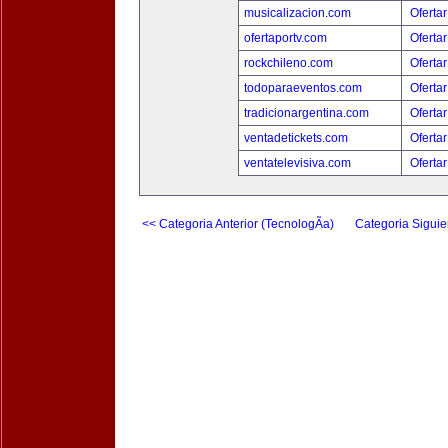
musicalizacion.com
Ofertar
ofertaportv.com
Ofertar
rockchileno.com
Ofertar
todoparaeventos.com
Ofertar
tradicionargentina.com
Ofertar
ventadetickets.com
Ofertar
ventatelevisiva.com
Ofertar
<< Categoria Anterior (TecnologÃ­a)
Categoria Siguie