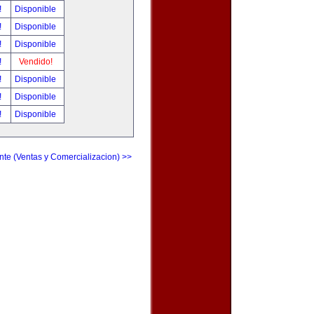
!
Disponible
!
Disponible
!
Disponible
!
Vendido!
!
Disponible
!
Disponible
!
Disponible
nte (Ventas y Comercializacion) >>