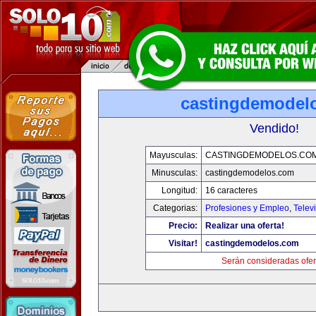
castingdemodel
Vendido!
Mayusculas:
CASTINGDEMODELOS.CO
Minusculas:
castingdemodelos.com
Longitud:
16 caracteres
Categorias:
Profesiones y Empleo
,
Telev
Precio:
Realizar una oferta!
Visitar!
castingdemodelos.com
Serán consideradas ofer