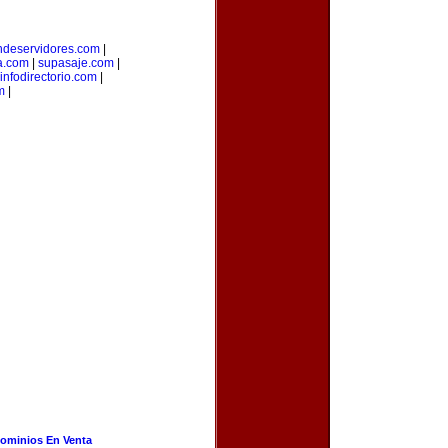
ndeservidores.com
|
a.com
|
supasaje.com
|
infodirectorio.com
|
m
|
ominios En Venta