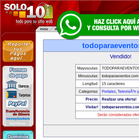
todoparaevento
Vendido!
Mayusculas:
TODOPARAEVENTO
Minusculas:
todoparaeventos.com
Longitud:
15 caracteres
Categorias:
Portales
,
TelevisiÃ³n 
Precio:
Realizar una oferta!
Visitar!
todoparaeventos.co
Serán consideradas ofer