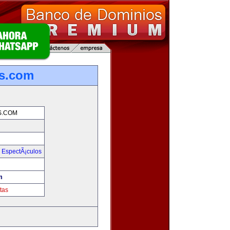
s.com
S.COM
y EspectÃ¡culos
m
tas