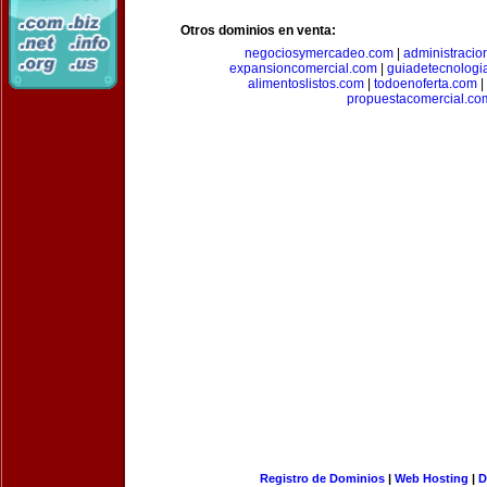
Otros dominios en venta:
negociosymercadeo.com
|
administracio
expansioncomercial.com
|
guiadetecnologi
alimentoslistos.com
|
todoenoferta.com
|
propuestacomercial.co
Registro de Dominios
|
Web Hosting
|
D