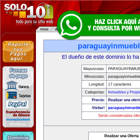
paraguayinmueb
El dueño de este dominio lo ha
Mayusculas:
PARAGUAYINMU
Minusculas:
paraguayinmuebl
Longitud:
17 caracteres
Categorias:
Inmuebles y Prop
Precio:
Realizar una ofert
Visitar!
paraguayinmuebl
Serán consideradas ofer
Realizar una Oferta