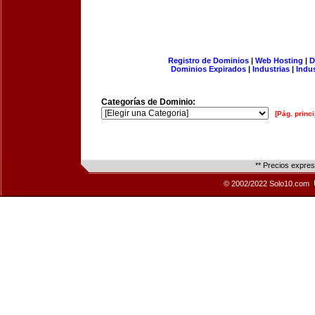
Registro de Dominios
|
Web Hosting
|
D
Dominios Expirados
|
Industrias
|
Indu
Categorías de Dominio:
[Pág. princi
** Precios expre
© 2002/2022 Solo10.com