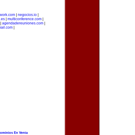
twork.com
|
negocios.io
|
.es
|
multiconference.com
|
|
agendadereuniones.com
|
ail.com
|
ominios En Venta