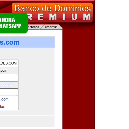
es.com
ADES.COM
s.com
piedades
s.com
tas