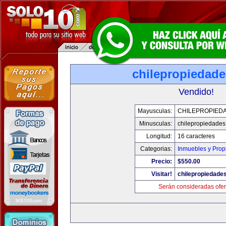
chilepropiedad
Vendido!
Mayusculas:
CHILEPROPIED
Minusculas:
chilepropiedade
Longitud:
16 caracteres
Categorias:
Inmuebles y Pro
Precio:
$550.00
Visitar!
chilepropiedade
Serán consideradas ofer