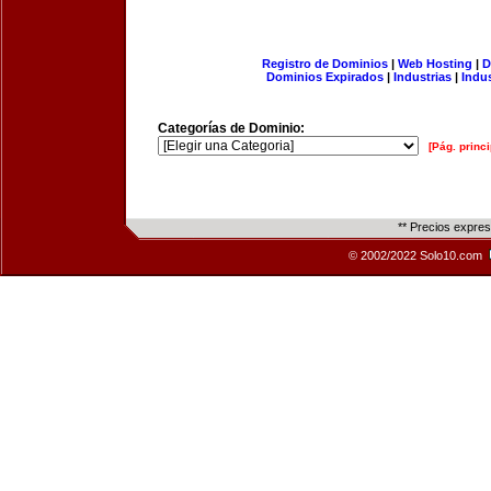
Registro de Dominios
|
Web Hosting
|
D
Dominios Expirados
|
Industrias
|
Indu
Categorías de Dominio:
[Pág. princi
** Precios expre
© 2002/2022 Solo10.com