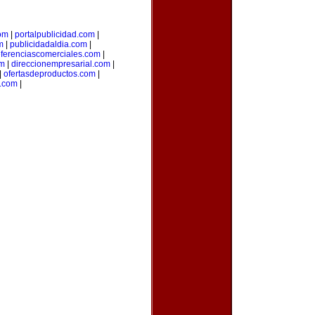
om
|
portalpublicidad.com
|
m
|
publicidadaldia.com
|
eferenciascomerciales.com
|
om
|
direccionempresarial.com
|
|
ofertasdeproductos.com
|
s.com
|