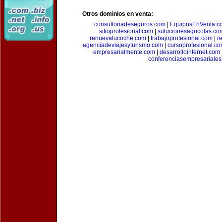
Otros dominios en venta:
consultoriadeseguros.com
|
EquiposEnVenta.c
sitioprofesional.com
|
solucionesagricolas.co
renuevatucoche.com
|
trabajoprofesional.com
|
r
agenciadeviajesyturismo.com
|
cursoprofesional.c
empresarialmente.com
|
desarrollointernet.com
conferenciasempresariale