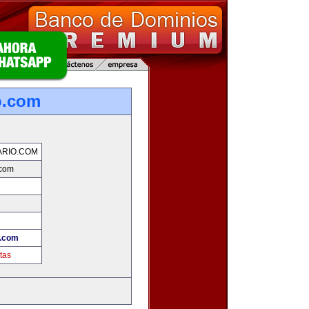
o.com
RIO.COM
.com
.com
tas