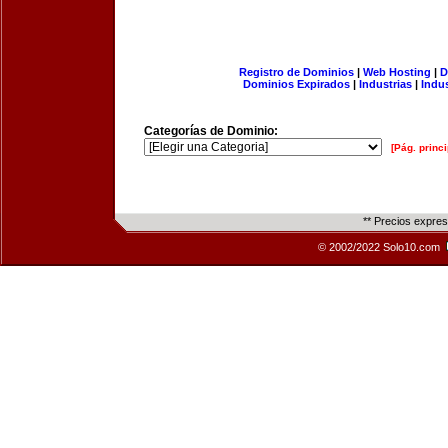
Registro de Dominios
|
Web Hosting
|
D
Dominios Expirados
|
Industrias
|
Indu
Categorías de Dominio:
[Pág. princi
** Precios expre
© 2002/2022 Solo10.com