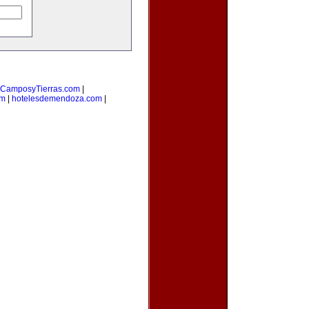
CamposyTierras.com
|
om
|
hotelesdemendoza.com
|