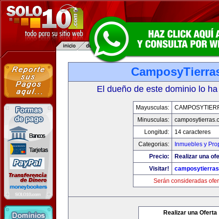
CamposyTierra
El dueño de este dominio lo ha
Mayusculas:
CAMPOSYTIER
Minusculas:
camposytierras.
Longitud:
14 caracteres
Categorias:
Inmuebles y Pro
Precio:
Realizar una ofe
Visitar!
camposytierra
Serán consideradas ofer
Realizar una Oferta