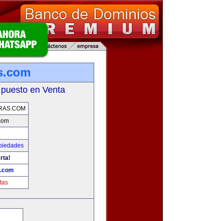
s.com
 puesto en Venta
RAS.COM
com
piedades
rta!
s.com
tas