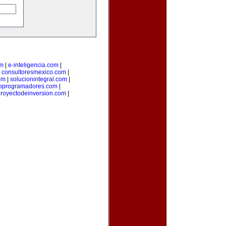
om
|
e-inteligencia.com
|
|
consultoresmexico.com
|
om
|
solucionintegral.com
|
bprogramadores.com
|
royectodeinversion.com
|