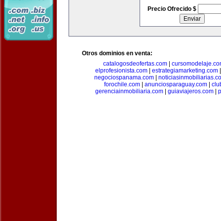
Precio Ofrecido $
Otros dominios en venta:
catalogosdeofertas.com
|
cursomodelaje.c
elprofesionista.com
|
estrategiamarketing.com
negociospanama.com
|
noticiasinmobiliarias.c
forochile.com
|
anunciosparaguay.com
|
clu
gerenciainmobiliaria.com
|
guiaviajeros.com
|
p