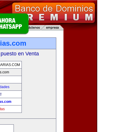
rias.com
 puesto en Venta
IARIAS.COM
as.com
edades
!
ias.com
tas