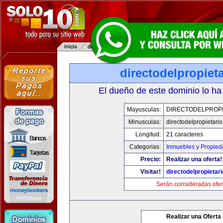
directodelpropiet
El dueño de este dominio lo ha
Mayusculas:
DIRECTODELPROPI
Minusculas:
directodelpropietari
Longitud:
21 caracteres
Categorias:
Inmuebles y Propie
Precio:
Realizar una oferta!
Visitar!
directodelpropietar
Serán consideradas ofer
Realizar una Oferta