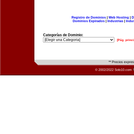
Registro de Dominios
|
Web Hosting
|
D
Dominios Expirados
|
Industrias
|
Indu
Categorías de Dominio:
[Pág. princi
** Precios expre
© 2002/2022 Solo10.com