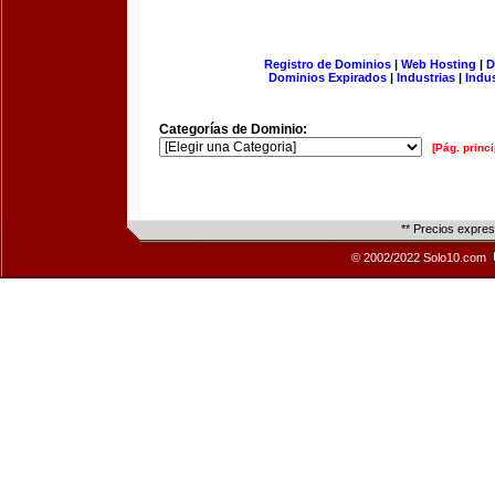
Registro de Dominios
|
Web Hosting
|
D
Dominios Expirados
|
Industrias
|
Indu
Categorías de Dominio:
[Pág. princi
** Precios expre
© 2002/2022 Solo10.com