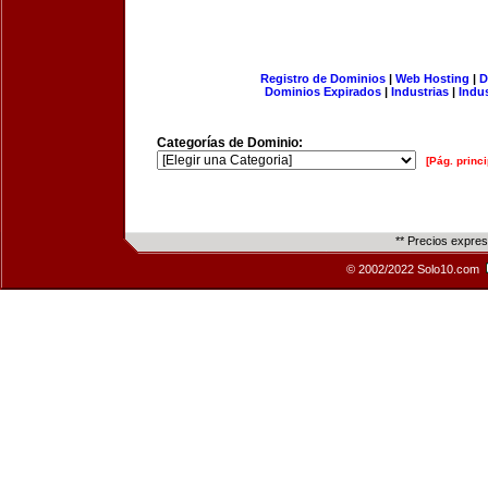
Registro de Dominios
|
Web Hosting
|
D
Dominios Expirados
|
Industrias
|
Indu
Categorías de Dominio:
[Pág. princi
** Precios expre
© 2002/2022 Solo10.com