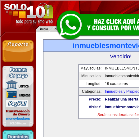
inmueblesmontev
Vendido!
Mayusculas:
INMUEBLESMONT
Minusculas:
inmueblesmontevid
Longitud:
19 caracteres
Categorias:
Inmuebles y Propie
Precio:
Realizar una oferta
Visitar!
inmueblesmontevi
Serán consideradas ofer