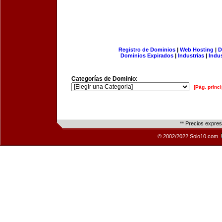
Registro de Dominios
|
Web Hosting
|
D
Dominios Expirados
|
Industrias
|
Indu
Categorías de Dominio:
[Pág. princi
** Precios expre
© 2002/2022 Solo10.com