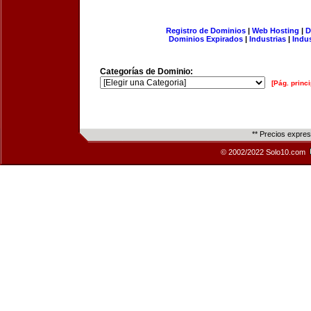
Registro de Dominios
|
Web Hosting
|
D
Dominios Expirados
|
Industrias
|
Indu
Categorías de Dominio:
[Pág. princi
** Precios expre
© 2002/2022 Solo10.com