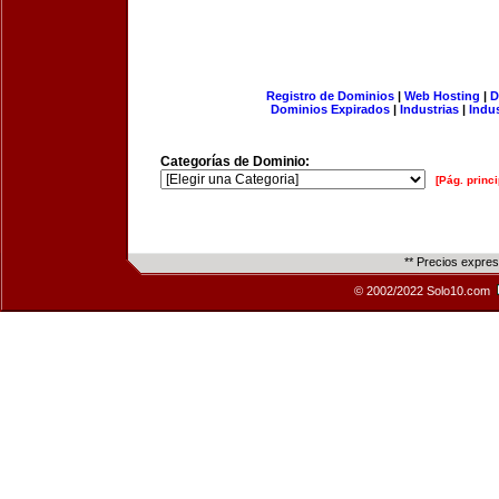
Registro de Dominios
|
Web Hosting
|
D
Dominios Expirados
|
Industrias
|
Indu
Categorías de Dominio:
[Pág. princi
** Precios expre
© 2002/2022 Solo10.com