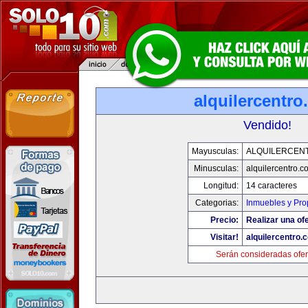
alquilercentr
Vendido!
Mayusculas:
ALQUILERCEN
Minusculas:
alquilercentro.c
Longitud:
14 caracteres
Categorias:
Inmuebles y Pr
Precio:
Realizar una ofe
Visitar!
alquilercentro.
Serán consideradas ofer