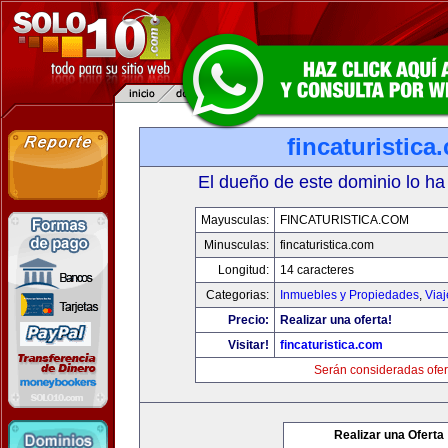
fincaturistica
El dueño de este dominio lo ha
Mayusculas:
FINCATURISTICA.COM
Minusculas:
fincaturistica.com
Longitud:
14 caracteres
Categorias:
Inmuebles y Propiedades
,
Via
Precio:
Realizar una oferta!
Visitar!
fincaturistica.com
Serán consideradas ofer
Realizar una Oferta