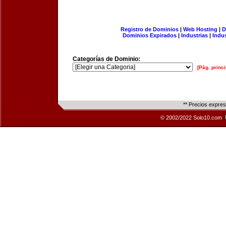
Registro de Dominios
|
Web Hosting
|
D
Dominios Expirados
|
Industrias
|
Indu
Categorías de Dominio:
[Pág. princi
** Precios expre
© 2002/2022 Solo10.com