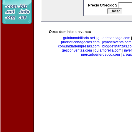
Precio Ofrecido $
Otros dominios en venta:
guiainmobiliaria.net
|
guiadesantiago.com
puertoriconegocios.com
|
joyasenventa.com
comunidadempresas.com
|
blogdefinanzas.c
gestionventas.com
|
guiamorelia.com
|
inve
mercadoenergetico.com
|
areaj