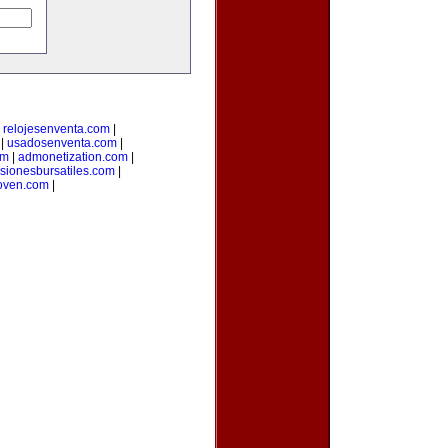
|
relojesenventa.com
|
|
usadosenventa.com
|
om
|
admonetization.com
|
rsionesbursatiles.com
|
oven.com
|