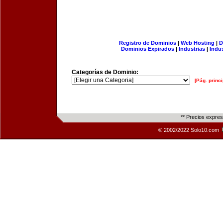
Registro de Dominios
|
Web Hosting
|
D
Dominios Expirados
|
Industrias
|
Indu
Categorías de Dominio:
[Pág. princi
** Precios expre
© 2002/2022 Solo10.com