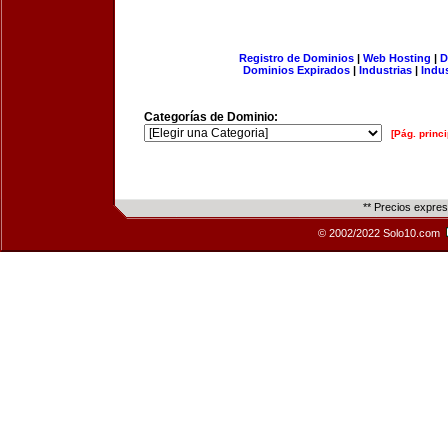
Registro de Dominios
|
Web Hosting
|
D
Dominios Expirados
|
Industrias
|
Indu
Categorías de Dominio:
[Pág. princi
** Precios expre
© 2002/2022 Solo10.com