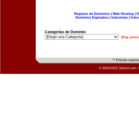
Registro de Dominios
|
Web Hosting
|
D
Dominios Expirados
|
Industrias
|
Indu
Categorías de Dominio:
[Pág. princi
** Precios expre
© 2002/2022 Solo10.com