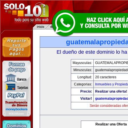
guatemalapropied
El dueño de este dominio lo ha
Mayusculas:
GUATEMALAPROPI
Minusculas:
guatemalapropiedad
Longitud:
20 caracteres
Categorias:
Inmuebles y Propied
Precio:
Realizar una oferta!
Visitar!
guatemalapropieda
Serán consideradas ofer
Realizar una Oferta