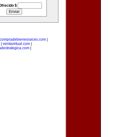
Ofrecido $
compradebienesraices.com
|
|
ventavirtual.com
|
adestrategica.com
|