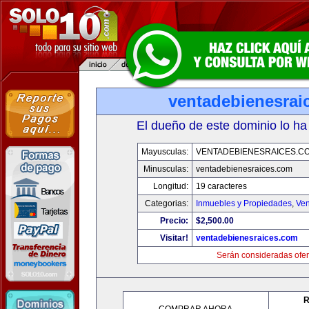
ventadebienesrai
El dueño de este dominio lo ha
Mayusculas:
VENTADEBIENESRAICES.C
Minusculas:
ventadebienesraices.com
Longitud:
19 caracteres
Categorias:
Inmuebles y Propiedades
,
Ven
Precio:
$2,500.00
Visitar!
ventadebienesraices.com
Serán consideradas ofer
R