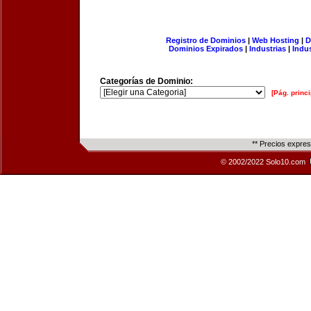
Registro de Dominios
|
Web Hosting
|
D
Dominios Expirados
|
Industrias
|
Indu
Categorías de Dominio:
[Pág. princi
** Precios expre
© 2002/2022 Solo10.com