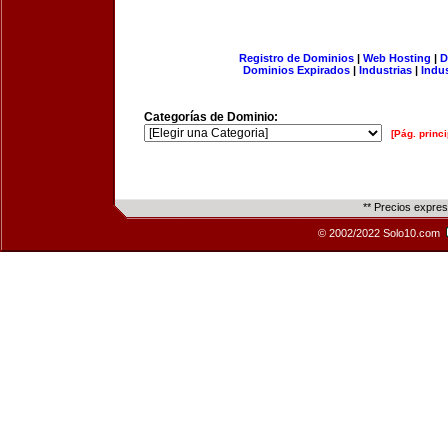
Registro de Dominios
|
Web Hosting
|
D
Dominios Expirados
|
Industrias
|
Indu
Categorías de Dominio:
[Pág. princi
** Precios expre
© 2002/2022 Solo10.com