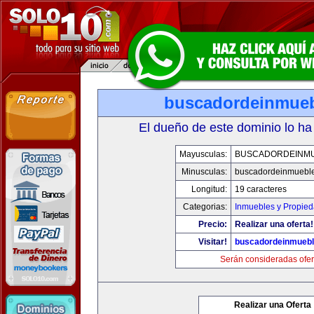
buscadordeinmue
El dueño de este dominio lo ha
Mayusculas:
BUSCADORDEINM
Minusculas:
buscadordeinmuebl
Longitud:
19 caracteres
Categorias:
Inmuebles y Propie
Precio:
Realizar una oferta!
Visitar!
buscadordeinmueb
Serán consideradas ofer
Realizar una Oferta