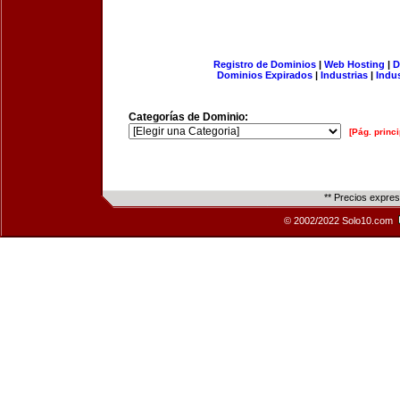
Registro de Dominios
|
Web Hosting
|
D
Dominios Expirados
|
Industrias
|
Indu
Categorías de Dominio:
[Pág. princi
** Precios expre
© 2002/2022 Solo10.com