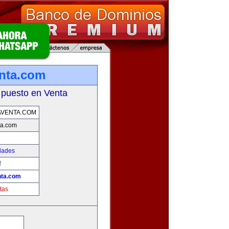
enta.com
 puesto en Venta
AVENTA.COM
ta.com
dades
!
nta.com
tas