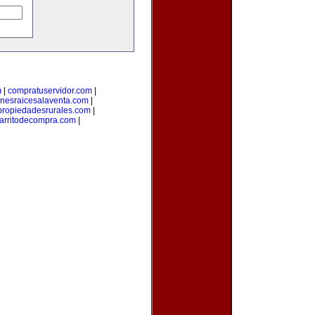
m
|
compratuservidor.com
|
enesraicesalaventa.com
|
propiedadesrurales.com
|
arritodecompra.com
|