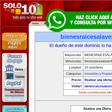
bienesraicesalav
El dueño de este dominio lo ha
Mayusculas:
BIENESRAICESAL
Minusculas:
bienesraicesalaven
Longitud:
20 caracteres
Categorias:
Inmuebles y Propie
Precio:
Realizar una oferta
Visitar!
bienesraicesalave
Serán consideradas ofer
Realizar una Oferta