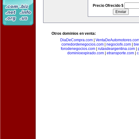
Precio Ofrecido $
Otros dominios en venta:
DiaDeCompra.com
|
VentaDeAutomotores.co
corredordenegocios.com
|
negociofx.com
|
bi
forodenegocios.com
|
rutasdeargentina.com
|
dominioexpirado.com
|
etransporte.com
|
c