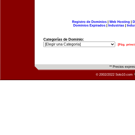
Registro de Dominios
|
Web Hosting
|
D
Dominios Expirados
|
Industrias
|
Indu
Categorías de Dominio:
[Pág. princi
** Precios expre
© 2002/2022 Solo10.com