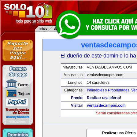
ventasdecampo
El dueño de este dominio lo ha
Mayusculas:
VENTASDECAMPOS.COM
Minusculas:
ventasdecampos.com
Longitud:
14 caracteres
Categorias:
Inmuebles y Propiedades
,
Ven
Precio:
Realizar una oferta!
Visitar!
ventasdecampos.com
Serán consideradas ofer
Realizar una Oferta