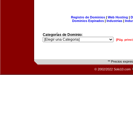
Registro de Dominios
|
Web Hosting
|
D
Dominios Expirados
|
Industrias
|
Indu
Categorías de Dominio:
[Pág. princi
** Precios expre
© 2002/2022 Solo10.com