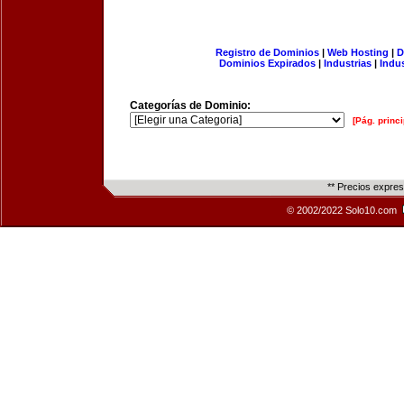
Registro de Dominios
|
Web Hosting
|
D
Dominios Expirados
|
Industrias
|
Indu
Categorías de Dominio:
[Pág. princi
** Precios expre
© 2002/2022 Solo10.com